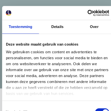
E-
mailadres
(Vereist)
Toestemming
Details
Over
Telefoonnummer
(Vereist)
Deze website maakt gebruik van cookies
Versturen
We gebruiken cookies om content en advertenties te
personaliseren, om functies voor social media te bieden en
om ons websiteverkeer te analyseren. Ook delen we
informatie over uw gebruik van onze site met onze partners
voor social media, adverteren en analyse. Deze partners
kunnen deze gegevens combineren met andere informatie
die u aan ze heeft verstrekt of die ze hebben verzameld op
Locatie
basis van uw gebruik van hun services.
DE TOEKOMST IS
KLEURRIJK
Toestemmingsselectie