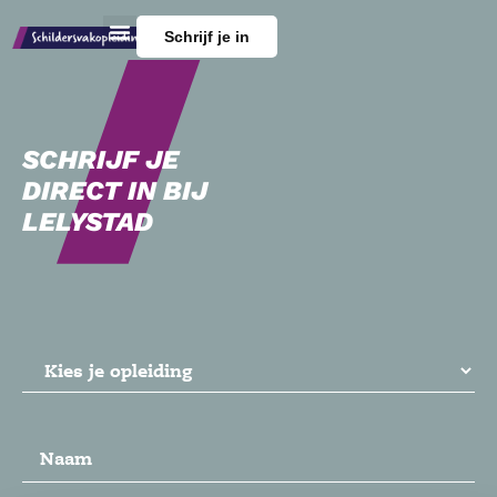
Schrijf je in
SCHRIJF JE
DIRECT IN BIJ
LELYSTAD
Opleiding
(Vereist)
Naam
(Vereist)