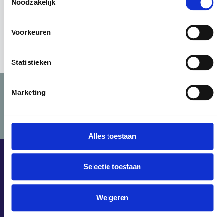
Noodzakelijk
Bekijk locatie Lelystad
Voorkeuren
Statistieken
Dingen mooi maken
Marketing
Direct salaris pakken
Leukste opleiding van NL
Alles toestaan
© OnderhoudNL 2026
Selectie toestaan
DE LOCATIES
VAN
SCHILDERSVAKOPLEIDI
Weigeren
ZIJN
AANGESLOTEN