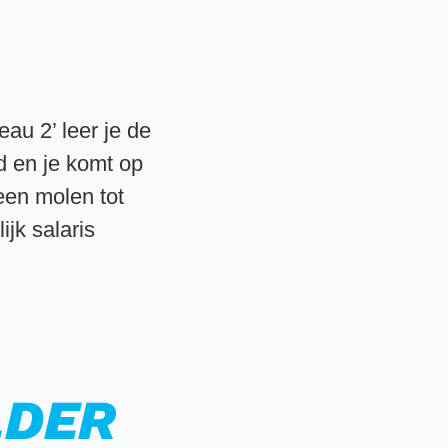
au 2’ leer je de
d en je komt op
 een molen tot
ijk salaris
LDER