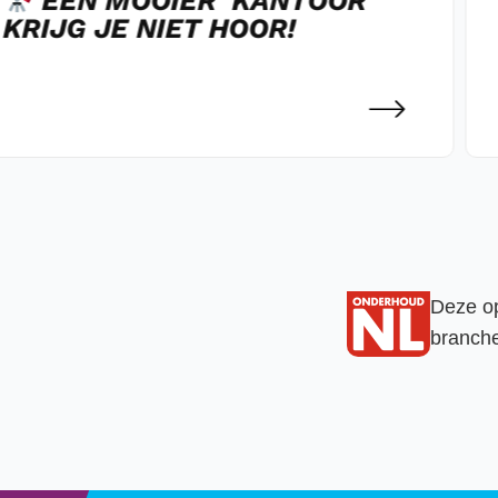
EEN MOOIER ‘KANTOOR’
KRIJG JE NIET HOOR!
Deze op
branch