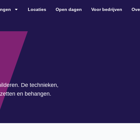
ingen
Locaties
Open dagen
Voor bedrijven
Ove
hilderen. De technieken,
szetten en behangen.