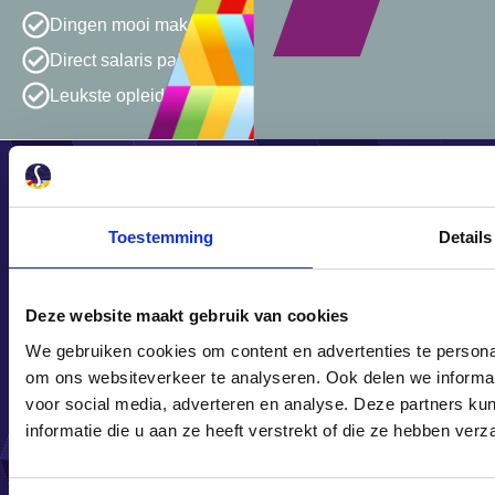
Dingen mooi maken
Direct salaris pakken
Leukste opleiding van NL
© OnderhoudNL 2026
DE LOCATIES
Toestemming
Details
VAN
SCHILDERSVAKOPLEIDI
ZIJN
AANGESLOTEN
Deze website maakt gebruik van cookies
BIJ
BRANCHEORGANISATIE
We gebruiken cookies om content en advertenties te personal
Algemene voorwaarden &
ONDERHOUDNL
om ons websiteverkeer te analyseren. Ook delen we informat
Privacy
voor social media, adverteren en analyse. Deze partners 
informatie die u aan ze heeft verstrekt of die ze hebben ver
OPLEIDINGEN