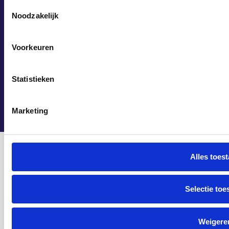
Toestemmingsselectie
VAKTRAININGE
Noodzakelijk
LOCATIES
Made by Modern Minds
Voorkeuren
VOOR
BEDRIJVEN
Statistieken
OVER ONS
Marketing
Alles toes
Selectie toe
Weigere