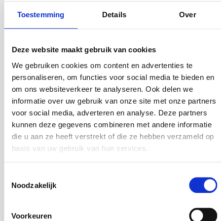
Toestemming
Details
Over
Vakschilders
Elk jaar leiden we 1000
ZIJ GINGEN
jongens en meiden op tot
Deze website maakt gebruik van cookies
JE VOOR
vakschilder. Benieuwd naar
We gebruiken cookies om content en advertenties te
hun verhalen?
personaliseren, om functies voor social media te bieden en
om ons websiteverkeer te analyseren. Ook delen we
informatie over uw gebruik van onze site met onze partners
voor social media, adverteren en analyse. Deze partners
kunnen deze gegevens combineren met andere informatie
die u aan ze heeft verstrekt of die ze hebben verzameld op
basis van uw gebruik van hun services.
Toestemmingsselectie
Noodzakelijk
Billy
-
Oud-leerling in Leeuwarden
EEN CONTRACT IS
Voorkeuren
WAARVOOR JE HET DOET!