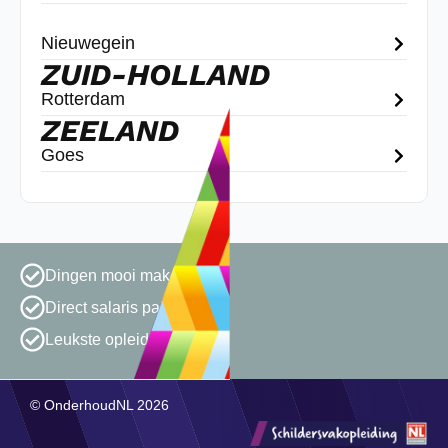
Nieuwegein
ZUID-HOLLAND
Rotterdam
ZEELAND
Goes
Dingen mooi maken
Direct salaris pakken
Leukste opleiding van NL
© OnderhoudNL 2026