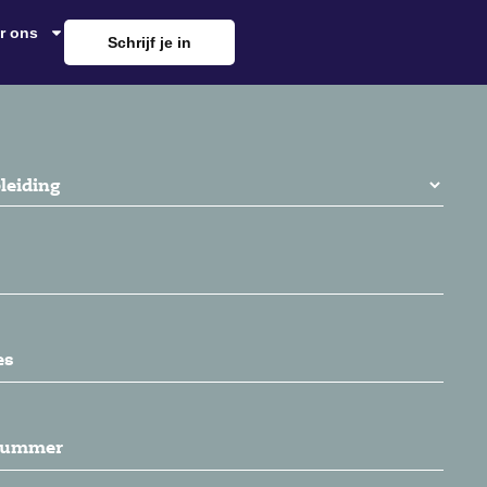
r ons
Schrijf je in
reist)
t)
ereist)
ummer
(Vereist)