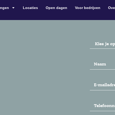
ingen
Locaties
Open dagen
Voor bedrijven
Ove
Opleiding
(Ve
Naam
(Vereis
E-
mailadres
(V
Telefoonn