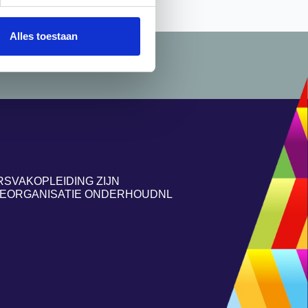
Alles toestaan
ding van NL
RSVAKOPLEIDING ZIJN
HEORGANISATIE ONDERHOUDNL