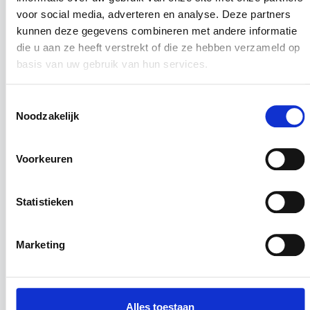
voor social media, adverteren en analyse. Deze partners
Aanmelden
kunnen deze gegevens combineren met andere informatie
die u aan ze heeft verstrekt of die ze hebben verzameld op
basis van uw gebruik van hun services.
Toestemmingsselectie
Noodzakelijk
WIL JE EEN
Voorkeuren
DAGJE MEELOPEN?
Wat leuk dat je een dagje wilt meelopen! Kies je
Statistieken
locatie en neem contact met ons op.
Marketing
Bekijk locaties
Alles toestaan