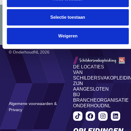
Dingen mooi maken
Selectie toestaan
Direct salaris pakken
Leukste opleiding van NL
Weigeren
© OnderhoudNL 2026
DE LOCATIES
VAN
SCHILDERSVAKOPLEIDI
ZIJN
AANGESLOTEN
BIJ
BRANCHEORGANISATIE
Algemene voorwaarden &
ONDERHOUDNL
Privacy
OPLEIDINGEN