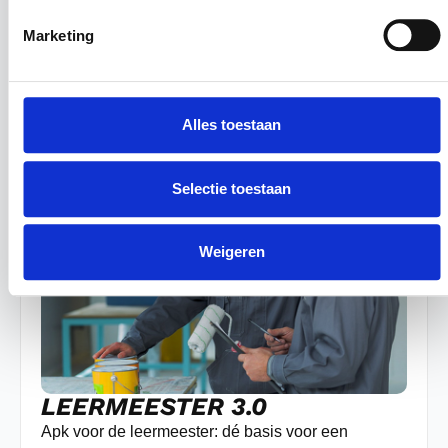
Leer in één dag hoe je met verschillende soorten kit
Marketing
vakkundig werkt
Niveau 4
|
Maatwerk
|
Vaktechniek
|
1 dag
|
€ 485,00
Lees meer
Alles toestaan
Selectie toestaan
Weigeren
LEERMEESTER 3.0
Apk voor de leermeester: dé basis voor een