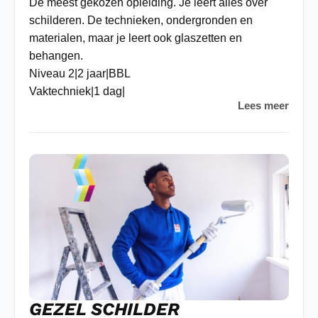
De meest gekozen opleiding. Je leert alles over
schilderen. De technieken, ondergronden en
materialen, maar je leert ook glaszetten en
behangen.
Niveau 2
|
2 jaar
|
BBL
Vaktechniek
|
1 dag
|
Lees meer
GEZEL SCHILDER