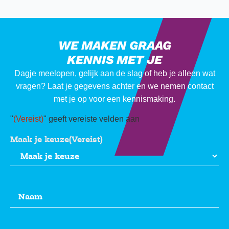
WE MAKEN GRAAG
KENNIS MET JE
Dagje meelopen, gelijk aan de slag of heb je alleen wat
vragen? Laat je gegevens achter en we nemen contact
met je op voor een kennismaking.
"
(Vereist)
" geeft vereiste velden aan
Maak je keuze
(Vereist)
Naam
(Vereist)