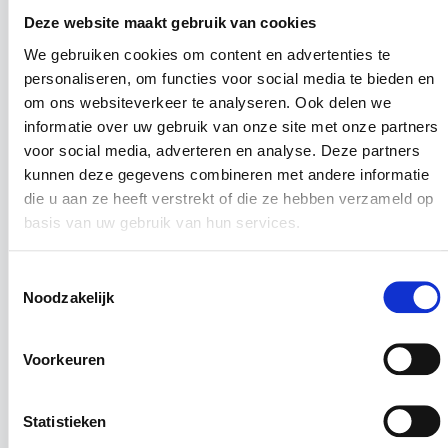
Deze website maakt gebruik van cookies
BEHANGEN
We gebruiken cookies om content en advertenties te
Leer in één dag hoe je verschillende soorten
personaliseren, om functies voor social media te bieden en
behang vakkundig aanbrengt
om ons websiteverkeer te analyseren. Ook delen we
Niveau 4
|
Maatwerk
|
informatie over uw gebruik van onze site met onze partners
Vaktechniek
|
1 dag
|
€ 399,00
voor social media, adverteren en analyse. Deze partners
Lees meer
kunnen deze gegevens combineren met andere informatie
die u aan ze heeft verstrekt of die ze hebben verzameld op
basis van uw gebruik van hun services.
Toestemmingsselectie
Noodzakelijk
Voorkeuren
Statistieken
KITTEN – BASIS