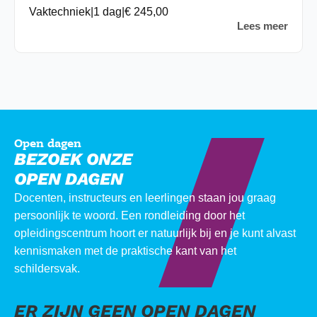
Vaktechniek
|
1 dag
|
€ 245,00
Lees meer
Open dagen
BEZOEK ONZE
OPEN DAGEN
Docenten, instructeurs en leerlingen staan jou graag
persoonlijk te woord. Een rondleiding door het
opleidingscentrum hoort er natuurlijk bij en je kunt alvast
kennismaken met de praktische kant van het
schildersvak.
ER ZIJN GEEN OPEN DAGEN