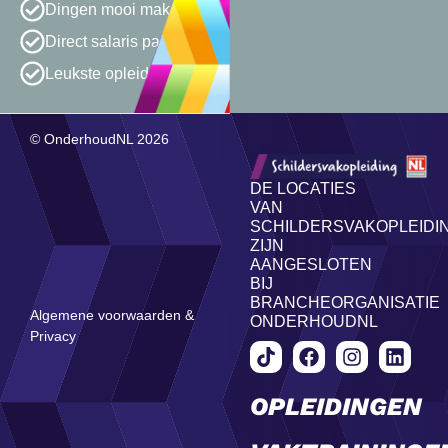
Dingen mooi maken
Direct salaris pakken
Leukste opleiding van NL
© OnderhoudNL 2026
DE LOCATIES
VAN
SCHILDERSVAKOPLEIDI
ZIJN
AANGESLOTEN
BIJ
BRANCHEORGANISATIE
Algemene voorwaarden &
ONDERHOUDNL
Privacy
OPLEIDINGEN