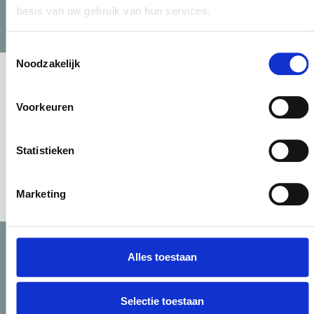
basis van uw gebruik van hun services.
Toestemmingsselectie
Locatie
Noodzakelijk
DE TOEKOMST IS
KLEURRIJK
Voorkeuren
Bekijk locatie Hoofddorp
Statistieken
Marketing
Dingen mooi maken
Alles toestaan
Direct salaris pakken
Leukste opleiding van NL
Selectie toestaan