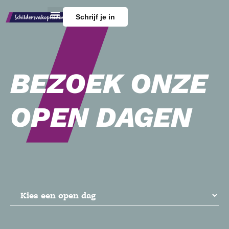
Schrijf je in
BEZOEK ONZE
OPEN DAGEN
Kies
je
locatie
(Vereist)