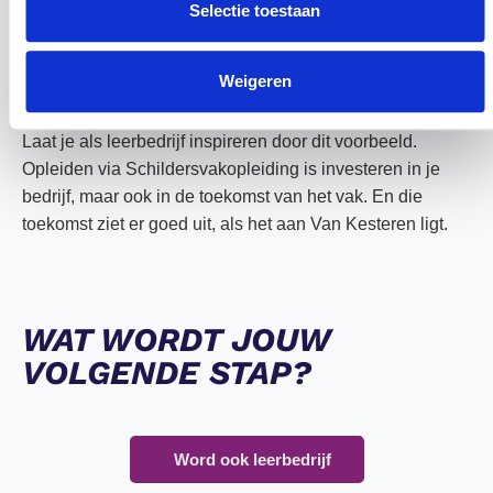
wie zij zijn.” Een waardevolle les die de kern van goed
Selectie toestaan
opleiden raakt. Want bij Van Kesteren gaat het niet alleen
om wat je kunt, maar ook om wie je bent – en wie je kunt
Weigeren
worden.
Laat je als leerbedrijf inspireren door dit voorbeeld.
Opleiden via Schildersvakopleiding is investeren in je
bedrijf, maar ook in de toekomst van het vak. En die
toekomst ziet er goed uit, als het aan Van Kesteren ligt.
WAT WORDT JOUW
VOLGENDE STAP?
Word ook leerbedrijf