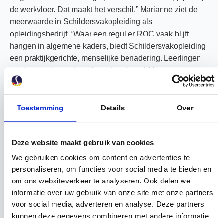
de werkvloer. Dat maakt het verschil.” Marianne ziet de
meerwaarde in Schildersvakopleiding als
opleidingsbedrijf. “Waar een regulier ROC vaak blijft
hangen in algemene kaders, biedt Schildersvakopleiding
een praktijkgerichte, menselijke benadering. Leerlingen
worden gezien, gehoord en uitgedaagd. Voor
leerbedrijven als Van Kesteren is dat goud waard.
OPLEIDEN IS INVESTEREN – EN
Toestemming
Details
Over
DAT WERPT VRUCHTEN AF
Deze website maakt gebruik van cookies
De markt is krap en goede vakmensen zijn schaars. Juist
We gebruiken cookies om content en advertenties te
daarom investeert Van Kesteren bewust in jonge aanwas.
personaliseren, om functies voor social media te bieden en
Door leerlingen zelf op te leiden, verzekert het bedrijf zich
om ons websiteverkeer te analyseren. Ook delen we
van medewerkers die passen bij de cultuur, het
informatie over uw gebruik van onze site met onze partners
kwaliteitsniveau en de ambities van het team.
voor social media, adverteren en analyse. Deze partners
Binnen het leertraject is ook ruimte voor innovatie:
kunnen deze gegevens combineren met andere informatie