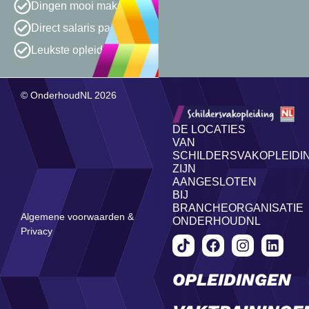
Dingen mooi maken
Direct salaris pakken
Leukste opleiding van NL
© OnderhoudNL 2026
DE LOCATIES
VAN
SCHILDERSVAKOPLEIDI
ZIJN
AANGESLOTEN
BIJ
BRANCHEORGANISATIE
Algemene voorwaarden &
ONDERHOUDNL
Privacy
OPLEIDINGEN