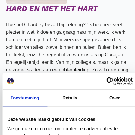
HARD EN MET HET HART
Hoe het Chardley bevalt bij Lefering? “Ik heb heel veel
plezier in wat ik doe en ga graag naar mijn werk. Ik werk
hard en met mijn hart. Mijn werk is supergevarieerd. Ik
schilder van alles, zowel binnen en buiten. Buiten ben ik
het liefst, tenzij het regent of zo warm is als op Curaçao.
En tegelijkertijd leer ik. Van mijn collega’s, maar ik ga na
de zomer starten aan een
bbl-opleiding
. Zo wil ik een nog
betere en completere schilder worden.”
Na het vullen van buckets in de keuken van het
Toestemming
Details
Over
fastfoodrestaurant leegt Chardley nu emmers met verf.
Het gaat hem goed af en hij wil anderen motiveren om te
kiezen voor werk in vastgoedonderhoud. “We hebben in
Deze website maakt gebruik van cookies
Nederland meer vakmensen nodig. Ik moedig iedereen
We gebruiken cookies om content en advertenties te
aan om met zijn of haar handen te werken. Dit werk wordt