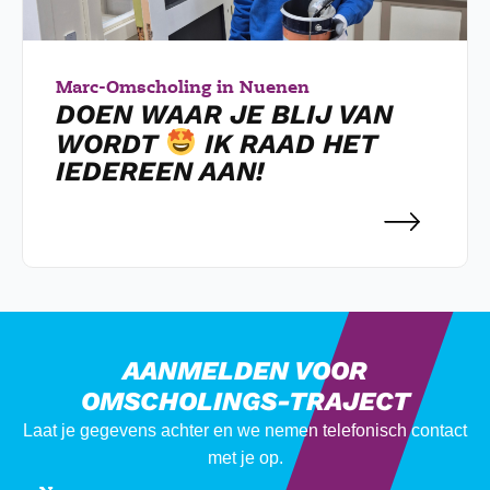
Marc
-
Omscholing in Nuenen
DOEN WAAR JE BLIJ VAN
WORDT
IK RAAD HET
IEDEREEN AAN!
AANMELDEN VOOR
OMSCHOLINGS-TRAJECT
Laat je gegevens achter en we nemen telefonisch contact
met je op.
Naam
(Vereist)