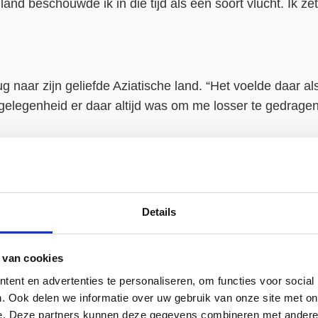
land beschouwde ik in die tijd als een soort vlucht. Ik ze
aar zijn geliefde Aziatische land. “Het voelde daar als 
 gelegenheid er daar altijd was om me losser te gedragen 
 zijn roeping nog niet gevonden en zoekt zijn heil in ve
? Allesbehalve alcohol. Daarvan werd ik moe. Ik zocht m
Details
 van cookies
ent en advertenties te personaliseren, om functies voor social
. Ook delen we informatie over uw gebruik van onze site met on
e. Deze partners kunnen deze gegevens combineren met andere i