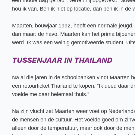
een mooie dag gehad”, vertelt hij opgewekt. “Sowi
hou ik van. Ben ik niet op locatie, dan ben ik in de
Maarten, bouwjaar 1992, heeft een normale jeugd. Na
dan maar: de havo. Maarten kan het prima bijbenen, m
werd. Ik was een weinig gemotiveerde student. Uitei
TUSSENJAAR IN THAILAND
Na al die jaren in de schoolbanken vindt Maarten het
een retourticket Thailand te kopen. “Ik deed daar dr
voelde me daar helemaal thuis.”
Na zijn vlucht zet Maarten weer voet op Nederlandse 
de mensen en de cultuur. Het voelde goed om zinvol 
alleen door de temperatuur, maar ook door de mental