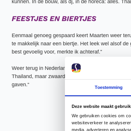
kunnen. In de bouw, als dj, in de horeca: alles. Thai
FEESTJES EN BIERTJES
Eenmaal genoeg gespaard keert Maarten weer terug n
te makkelijk naar een biertje. Het leek wel alsof de
best gevoelig voor, merkte ik achteraf.”
Weer terug in Nederland gaat het mis. Maarten heeft
Thailand, maar zwaarder geschut. “Wat ik gebruikte
gaven.“
Toestemming
Deze website maakt gebruik
We gebruiken cookies om cont
websiteverkeer te analyseren
media, adverteren en analys