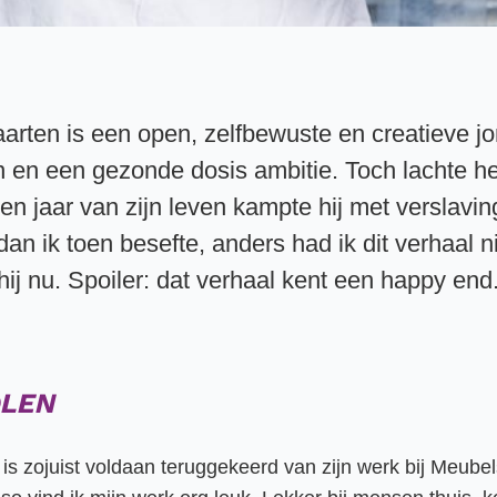
aarten is een open, zelfbewuste en creatieve 
 en een gezonde dosis ambitie. Toch lachte h
 Tien jaar van zijn leven kampte hij met verslav
dan ik toen besefte, anders had ik dit verhaal 
 hij nu. Spoiler: dat verhaal kent een happy end
OLEN
s zojuist voldaan teruggekeerd van zijn werk bij Meubel