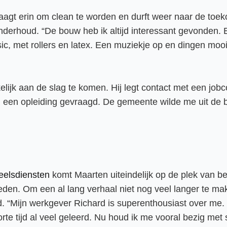
slaagt erin om clean te worden en durft weer naar de toek
donderhoud. “De bouw heb ik altijd interessant gevonden. E
, met rollers en latex. Een muziekje op en dingen mooi
jk aan de slag te komen. Hij legt contact met een jobco
 een opleiding gevraagd. De gemeente wilde me uit de b
elsdiensten
komt Maarten uiteindelijk op de plek van b
sneden. Om een al lang verhaal niet nog veel langer te m
“Mijn werkgever Richard is superenthousiast over me. E
orte tijd al veel geleerd. Nu houd ik me vooral bezig m