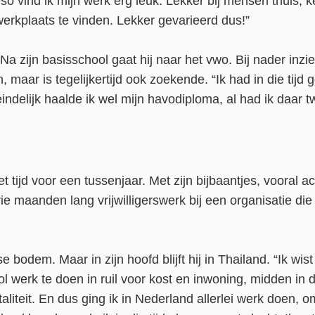
eso vind ik mijn werk erg leuk. Lekker bij mensen thuis
 werkplaats te vinden. Lekker gevarieerd dus!”
 zijn basisschool gaat hij naar het vwo. Bij nader inzien
aar is tegelijkertijd ook zoekende. “Ik had in die tijd g
ndelijk haalde ik wel mijn havodiploma, al had ik daar tw
 tijd voor een tussenjaar. Met zijn bijbaantjes, vooral a
ie maanden lang vrijwilligerswerk bij een organisatie die
bodem. Maar in zijn hoofd blijft hij in Thailand. “Ik wist
werk te doen in ruil voor kost en inwoning, midden in de
iteit. En dus ging ik in Nederland allerlei werk doen, o