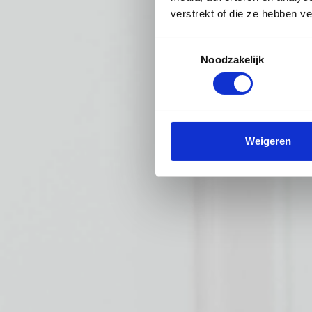
verstrekt of die ze hebben v
Toestemmingsselectie
Noodzakelijk
Weigeren