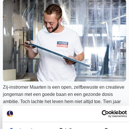
Zij-instromer Maarten is een open, zelfbewuste en creatieve
jongeman met een goede baan en een gezonde dosis
ambitie. Toch lachte het leven hem niet altijd toe. Tien jaar
van zijn leven kampte hij met verslavingsproblematiek. “Ik
was sterker dan ik toen besefte, anders had ik dit verhaal
niet kunnen vertellen”, zegt hij nu. Spoiler: dat verhaal kent