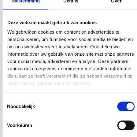
Toestemming
Details
Over
een happy end.
CHARDLEY VOLGDE ZIJN HART
EN IS WEER BLIJ: ‘HET IS EEN
Deze website maakt gebruik van cookies
PRACHTIG VAK’
We gebruiken cookies om content en advertenties te
personaliseren, om functies voor social media te bieden en
om ons websiteverkeer te analyseren. Ook delen we
informatie over uw gebruik van onze site met onze partners
voor social media, adverteren en analyse. Deze partners
kunnen deze gegevens combineren met andere informatie
die u aan ze heeft verstrekt of die ze hebben verzameld op
basis van uw gebruik van hun services.
Toestemmingsselectie
Noodzakelijk
Voorkeuren
Het is niet moeilijk om overeenkomsten te ontdekken tussen